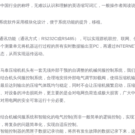
用中国行业的称呼，无难以认识和理解的英语缩写词汇，一般操作者阅读
统软件采用模块化设计，便于系统功能的提升，移植。
功能（通讯方式：RS232C或RS485），可以实现群机联控、联网
个测量单元将机器运行过程的所有实时数据输出至PC，再通过INTERNET
状态，从而实现远传远动。
泰压缩机机头有一套无须外部干预的自调整的机械伺服控制系统，我们
，结合机头伺服控制系统，合理地安排外部电气调节卸载阀，使得压缩机
，最后达到输出的压缩气体既均匀稳定，同时不会让压缩机频繁启动，压
动、对设备的冲击损耗外，更主要的是会对电网负荷造成极大损害，广大
，对用电网的安全可靠运行十分必要。
合机械伺服系统和智能化的电气控制(而非一般简单的逻辑控制)，实现
术，将复杂的问题简单化，实现自适应控制。
智能控制器的黑匣子数据记录功能，将所有发生故障的数据记录下来，