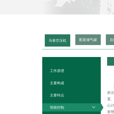
配套储气罐
后
马泰空压机
工作原理
主要构成
所
主要特点
置
心
智能控制
发