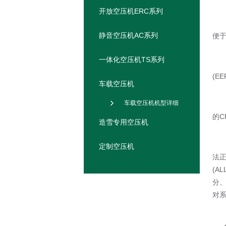
开放空压机ERC系列
该系
静音空压机AC系列
便
一体化空压机TS系列
该系
(E
车载空压机
车载空压机机型详细
由于
的C
造雪专用空压机
对
定制空压机
法
(A
分
对
人