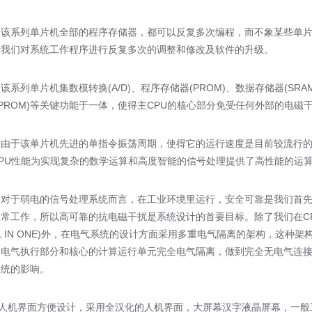
列单片机全部的程序存储器，都可以反复多次编程，而不象某些单片机只能一次性
于我们对系统工作程序进行反复多次的调整和修改及软件的升级。
列单片机集数模转换(A/D)、程序存储器(PROM)、数据存储器(SR
EPROM)等关键功能于一体，使得主CPU的核心部分免受任何外部的电磁
该单片机先进的单指令振荡周期，使得它的运行速度是目前较流行的89C
PU性能为实现复杂的数学运算和高度智能的信号处理提供了高性能的运
于弱电的信号处理系统而言，在工业环境里运行，安全可靠是我们首先
正常工作，所以高可靠的抗电磁干扰是系统设计的首要目标。除了我们在C
LL IN ONE)外，在电气系统的设计方面采用多重电气隔离的架构，这
、电气执行部分和核心的计算运行单元完全电气隔离，做到完全无电气连
系统的影响。
机界面方便设计，采用全汉化的人机界面，大屏幕汉字液晶屏幕，一般