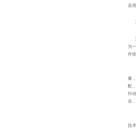
采
系
通讯
为一
作
马
量
配
抖
击
结
技