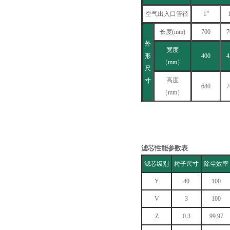
空气出入口管径
1”
长度(mm)
700
7
外
宽度
形
400
4
（mm）
尺
高度
寸
680
7
（mm）
滤芯性能参数表
滤芯级别
粒子尺寸
除尘效率
Y
40
100
V
3
100
Z
0.3
99.97