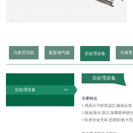
马泰空压机
配套储气罐
马泰零
后处理设备
后处理设备
后处理设备
主要特点
1
.用高分子材质滤芯
,
确保品质
;
2
.除油
,
除水
,
除尘
,
除菌多种级
3
.铝质合金壳体
,
坚固轻便
(
大型