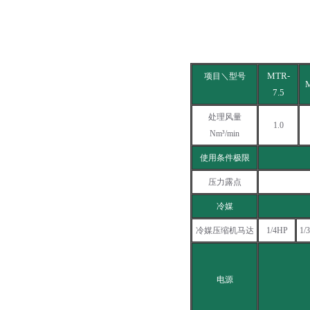
MTR-
项目＼型号
7.5
处理风量
1.0
Nm³/min
使用条件极限
压力露点
冷媒
冷媒压缩机马达
1/4HP
1/
电源